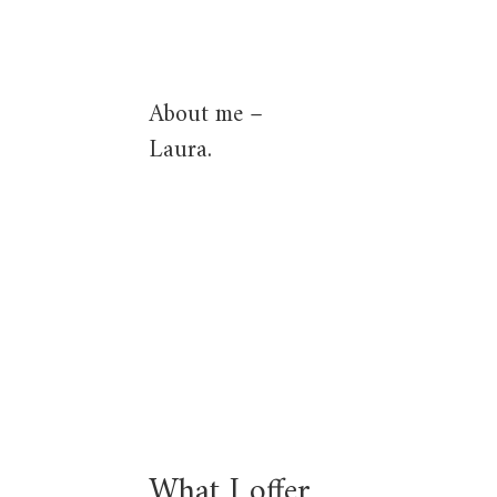
About me –
Laura.
What I offer