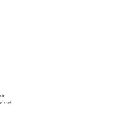
eit
eiche!