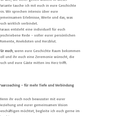
Variante tauche ich mit euch in eure Geschichte
ein. Wir sprechen intensiv über eure
gemeinsamen Erlebnisse, Werte und das, was
euch wirklich verbindet.
Daraus entsteht eine individuell für euch
geschriebene Rede – voller eurer persönlichen
Momente, Anekdoten und Herzblut.
Für euch
, wenn eure Geschichte Raum bekommen
soll und ihr euch eine Zeremonie wünscht, die
euch und eure Gäste mitten ins Herz trifft.
Paarcoaching – für mehr Tiefe und Verbindung
Wenn ihr euch noch bewusster mit eurer
Beziehung und eurer gemeinsamen Vision
beschäftigen möchtet, begleite ich euch gerne im