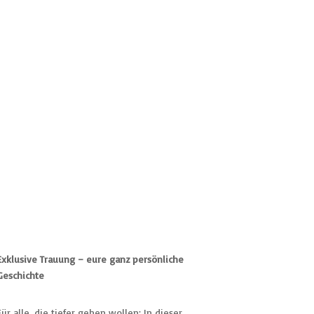
Exklusive Trauung – eure ganz persönliche
Geschichte
Für alle, die tiefer gehen wollen: In dieser